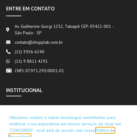
ENTRE EM CONTATO
Av. Guilherme Giorgi 1252, Tatuapé CEP: 03422-001 -
São Paulo - SP
contato@shopplab.com.br
(11) 3926-6240
(11) 9 8811 4291
CNPJ: 07.971.293/0001-01
INSTITUCIONAL
Utilizamos cookies e outras tecnologias semelhantes para
melhorar a sua experiência em nossos serviços. Ao clicar em
“CONCORDO”, você está de acordo com nossa
Política de
Privacidade
.