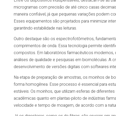
Entre os dispositivos indispensáveis, destacam-se as b
microgramas com precisão de até cinco casas decimais
maneira confiável, já que pequenas variações podem c
Esses equipamentos são projetados para minimizar inter
garantindo estabilidade nas leituras.
Outro destaque são os espectrofotômetros, fundamentai
comprimentos de onda. Essa tecnologia permite identific
compostos. Em laboratórios farmacêuticos modernos, o
análises de qualidade e pesquisas em biomoléculas. A 
desenvolvimento de versões digitais com softwares integr
Na etapa de preparação de amostras, os moinhos de bola
forma homogênea. Esse processo é essencial para estu
estáveis. Os moinhos, que utilizam esferas de diferente
acadêmicas quanto em plantas-piloto de indústrias farm
velocidade e tempo de moagem, de acordo com a nature
Já os digestores, como os de fibras, são cruciais em an