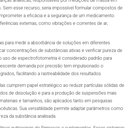
alanças analíticas, responsáveis por medições de massa em
. Sem esse recurso, seria impossível formular compostos de
omprometer a eficácia e a segurança de um medicamento.
ferências externas, como vibrações e correntes de ar,
s para medir a absorbância de soluções em diferentes
ar concentrações de substâncias ativas e verificar pureza de
 uso de espectrofotometria é considerado padrão para
crescente demanda por precisão tem impulsionado o
ados, facilitando a rastreabilidade dos resultados.
s cumprem papel estratégico ao reduzir partículas sólidas de
dos de dissolução e para a produção de suspensões mais
s materiais e tamanhos, são aplicados tanto em pesquisas
acêuticas. Sua versatilidade permite adaptar parâmetros como
za da substância analisada.
álises nutricionais de fármacos e suplementos. Esses sistemas