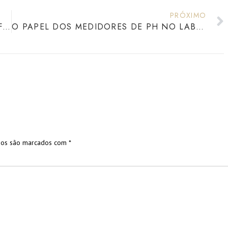
PRÓXIMO
UM MERGULHO TÉCNICO NOS ESPECTROFOTÔMETROS UV-VIS³ E INFRAVERMELHO
O PAPEL DOS MEDIDORES DE PH NO LABORATÓRIO MODERNO
ios são marcados com
*